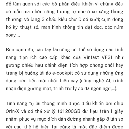
để làm quen với các bộ phận điều khiển vì chúng đều
có mẫu mã, chức năng tương tự như ở xe xăng thông
thường: vô lăng 3 chấu kiểu chữ D có sưởi; cụm đồng
hồ kỹ thuật số, màn hình thông tin đặt dọc, các núm
xoay,…
Bên cạnh đó, các tay lái cũng có thể sử dụng các tính
năng tiện ích cao cấp khác của Vinfast VF31 như
gương chiếu hậu chỉnh điện tích hợp chống chói hay
trang bị buồng lái ảo e-cockpit có sử dụng những ứng
dụng tiên tiến mới nhất hiện nay (công nghệ AI, trình
nhận diện gương mặt, trinh trợ lý ảo đa ngôn ngữ,…).
Tính năng tự lái thông minh được điều khiển bởi chip
Orin-X và có thể xử lý tới 200GB dữ liệu trên 1 giây
nhằm phục vụ mục đích dẫn đường nhanh gấp 8 lần so
với các thế hệ hiện tại cũng là một đặc điểm được