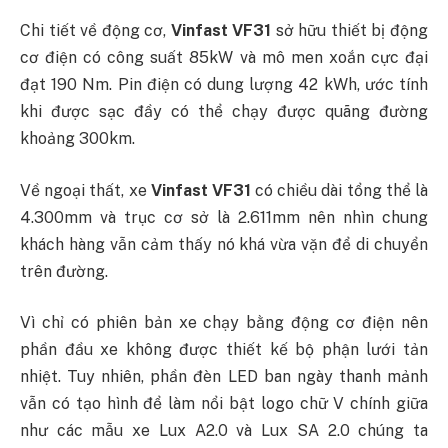
Chi tiết về động cơ,
Vinfast VF31
sở hữu thiết bị động
cơ điện có công suất 85kW và mô men xoắn cực đại
đạt 190 Nm. Pin điện có dung lượng 42 kWh, ước tính
khi được sạc đầy có thể chạy được quãng đường
khoảng 300km.
Về ngoại thất, xe
Vinfast VF31
có chiều dài tổng thể là
4.300mm và trục cơ sở là 2.611mm nên nhìn chung
khách hàng vẫn cảm thấy nó khá vừa vặn để di chuyển
trên đường.
Vì chỉ có phiên bản xe chạy bằng động cơ điện nên
phần đầu xe không được thiết kế bộ phận lưới tản
nhiệt. Tuy nhiên, phần đèn LED ban ngày thanh mảnh
vẫn có tạo hình để làm nổi bật logo chữ V chính giữa
như các mẫu xe Lux A2.0 và Lux SA 2.0 chúng ta