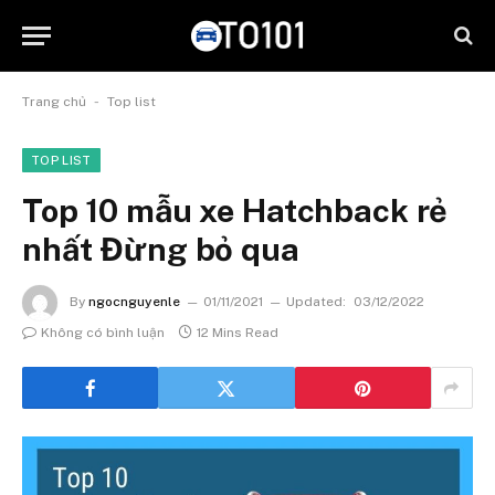
-
Trang chủ
Top list
TOP LIST
Top 10 mẫu xe Hatchback rẻ
nhất Đừng bỏ qua
By
ngocnguyenle
01/11/2021
Updated:
03/12/2022
Không có bình luận
12 Mins Read