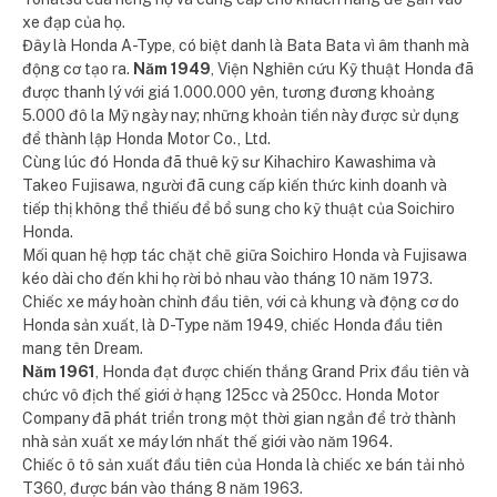
xe đạp của họ.
Đây là Honda A-Type, có biệt danh là Bata Bata vì âm thanh mà
động cơ tạo ra.
Năm 1949
, Viện Nghiên cứu Kỹ thuật Honda đã
được thanh lý với giá 1.000.000 yên, tương đương khoảng
5.000 đô la Mỹ ngày nay; những khoản tiền này được sử dụng
để thành lập Honda Motor Co., Ltd.
Cùng lúc đó Honda đã thuê kỹ sư Kihachiro Kawashima và
Takeo Fujisawa, người đã cung cấp kiến ​​thức kinh doanh và
tiếp thị không thể thiếu để bổ sung cho kỹ thuật của Soichiro
Honda.
Mối quan hệ hợp tác chặt chẽ giữa Soichiro Honda và Fujisawa
kéo dài cho đến khi họ rời bỏ nhau vào tháng 10 năm 1973.
Chiếc xe máy hoàn chỉnh đầu tiên, với cả khung và động cơ do
Honda sản xuất, là D-Type năm 1949, chiếc Honda đầu tiên
mang tên Dream.
Năm 1961
, Honda đạt được chiến thắng Grand Prix đầu tiên và
chức vô địch thế giới ở hạng 125cc và 250cc. Honda Motor
Company đã phát triển trong một thời gian ngắn để trở thành
nhà sản xuất xe máy lớn nhất thế giới vào năm 1964.
Chiếc ô tô sản xuất đầu tiên của Honda là chiếc xe bán tải nhỏ
T360, được bán vào tháng 8 năm 1963.