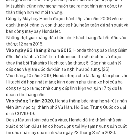
Mitsubishi cũng như mong muốn tạo ra một hình ảnh công ty
thân thiện hơn với môi trường.
Công ty Máy bay Honda được thành lập vào năm 2006 với tư
cách là một công ty con thuộc sở hữu hoàn toàn để sản xuất và
bán dòng máy bay HondaJet.
Những đợt giao hàng đầu tiên cho khách hàng đã bắt đầu vào
tháng 12 năm 2015.
Vào ngày 23 tháng 2 năm 2015
, Honda thông báo rằng Giám
đốc điều hành và Chủ tịch Takanobu Ito sẽ từ chức và được
thay thế bởi Takahiro Hachigo vào tháng 6; Các nhà quản lý
cấp cao và giám đốc dự kiến ​​sẽ nghỉ hưu bổ sung. [26]
Vào tháng 10 năm 2019, Honda được cho là đang đàm phán với
Hitachi để hợp nhất mảng kinh doanh phụ tùng xe hơi của hai
công ty, tạo ra một nhà cung cấp linh kiện với gần 17 tỷ đô la
doanh thu hàng năm.
Vào tháng 1 năm 2020
, Honda thông báo rằng họ sẽ rút nhân
viên làm việc tại thành phố Vũ Hán, Hồ Bắc, Trung Quốc do đại
dịch COVID-19.
Do sự lây lan toàn cầu của virus, Honda đã trở thành nhà sản
xuất ô tô lớn đầu tiên có hoạt động tại Mỹ tạm ngừng sản xuất
tại các nhà máy của mình vào ngày 23 tháng 3 năm 2020.