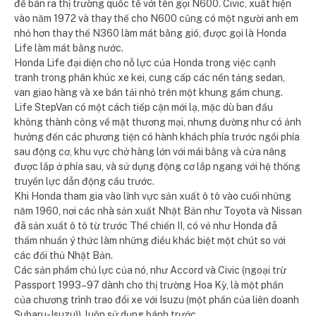
để bán ra thị trường quốc tế với tên gọi N600. Civic, xuất hiện
vào năm 1972 và thay thế cho N600 cũng có một người anh em
nhỏ hơn thay thế N360 làm mát bằng gió, được gọi là Honda
Life làm mát bằng nước.
Honda Life đại diện cho nỗ lực của Honda trong việc cạnh
tranh trong phân khúc xe kei, cung cấp các nền tảng sedan,
van giao hàng và xe bán tải nhỏ trên một khung gầm chung.
Life StepVan có một cách tiếp cận mới lạ, mặc dù ban đầu
không thành công về mặt thương mại, nhưng dường như có ảnh
hưởng đến các phương tiện có hành khách phía trước ngồi phía
sau động cơ, khu vực chở hàng lớn với mái bằng và cửa nâng
được lắp ở phía sau, và sử dụng động cơ lắp ngang với hệ thống
truyền lực dẫn động cầu trước.
Khi Honda tham gia vào lĩnh vực sản xuất ô tô vào cuối những
năm 1960, nơi các nhà sản xuất Nhật Bản như Toyota và Nissan
đã sản xuất ô tô từ trước Thế chiến II, có vẻ như Honda đã
thấm nhuần ý thức làm những điều khác biệt một chút so với
các đối thủ Nhật Bản.
Các sản phẩm chủ lực của nó, như Accord và Civic (ngoại trừ
Passport 1993–97 dành cho thị trường Hoa Kỳ, là một phần
của chương trình trao đổi xe với Isuzu (một phần của liên doanh
Subaru-Isuzu)), luôn sử dụng bánh trước.