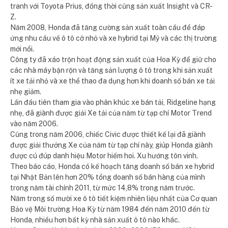
tranh với Toyota Prius, đồng thời cũng sản xuất Insight và CR-
Z.
Năm 2008, Honda đã tăng cường sản xuất toàn cầu để đáp
ứng nhu cầu về ô tô cỡ nhỏ và xe hybrid tại Mỹ và các thị trường
mới nổi.
Công ty đã xáo trộn hoạt động sản xuất của Hoa Kỳ để giữ cho
các nhà máy bận rộn và tăng sản lượng ô tô trong khi sản xuất
ít xe tải nhỏ và xe thể thao đa dụng hơn khi doanh số bán xe tải
nhẹ giảm.
Lần đầu tiên tham gia vào phân khúc xe bán tải, Ridgeline hạng
nhẹ, đã giành được giải Xe tải của năm từ tạp chí Motor Trend
vào năm 2006.
Cũng trong năm 2006, chiếc Civic được thiết kế lại đã giành
được giải thưởng Xe của năm từ tạp chí này, giúp Honda giành
được cú đúp danh hiệu Motor hiếm hoi. Xu hướng tôn vinh.
Theo báo cáo, Honda có kế hoạch tăng doanh số bán xe hybrid
tại Nhật Bản lên hơn 20% tổng doanh số bán hàng của mình
trong năm tài chính 2011, từ mức 14,8% trong năm trước.
Năm trong số mười xe ô tô tiết kiệm nhiên liệu nhất của Cơ quan
Bảo vệ Môi trường Hoa Kỳ từ năm 1984 đến năm 2010 đến từ
Honda, nhiều hơn bất kỳ nhà sản xuất ô tô nào khác.