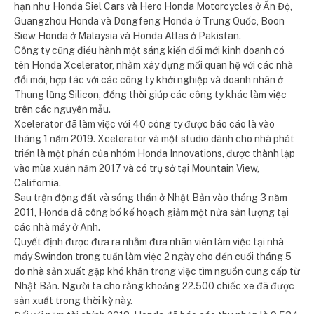
hạn như Honda Siel Cars và Hero Honda Motorcycles ở Ấn Độ,
Guangzhou Honda và Dongfeng Honda ở Trung Quốc, Boon
Siew Honda ở Malaysia và Honda Atlas ở Pakistan.
Công ty cũng điều hành một sáng kiến ​​đổi mới kinh doanh có
tên Honda Xcelerator, nhằm xây dựng mối quan hệ với các nhà
đổi mới, hợp tác với các công ty khởi nghiệp và doanh nhân ở
Thung lũng Silicon, đồng thời giúp các công ty khác làm việc
trên các nguyên mẫu.
Xcelerator đã làm việc với 40 công ty được báo cáo là vào
tháng 1 năm 2019. Xcelerator và một studio dành cho nhà phát
triển là một phần của nhóm Honda Innovations, được thành lập
vào mùa xuân năm 2017 và có trụ sở tại Mountain View,
California.
Sau trận động đất và sóng thần ở Nhật Bản vào tháng 3 năm
2011, Honda đã công bố kế hoạch giảm một nửa sản lượng tại
các nhà máy ở Anh.
Quyết định được đưa ra nhằm đưa nhân viên làm việc tại nhà
máy Swindon trong tuần làm việc 2 ngày cho đến cuối tháng 5
do nhà sản xuất gặp khó khăn trong việc tìm nguồn cung cấp từ
Nhật Bản. Người ta cho rằng khoảng 22.500 chiếc xe đã được
sản xuất trong thời kỳ này.