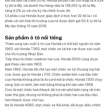
Đối với năm tài chính 2018, Honda đã báo cáo thu nhập là 9,534
tỷ đô la Mỹ, với doanh thu hàng năm là 138,250 tỷ đô la Mỹ,
tăng 6,2% so với chu kỳ tài chính trước đó.
Cổ phiếu của Honda được giao dịch ở mức hơn 32 đô la / cổ
phiếu và vốn hóa thị trường của nó được định giá 50,4 tỷ đô la
Mỹ vào tháng 10 năm 2018.
Sản phẩm ô tô nổi tiếng
Tham vọng sản xuất ô tô của Honda có thể bắt nguồn từ năm
1963, với Honda T360, một chiếc xe tải kei car được sản xuất
cho thị trường Nhật Bản.
Tiếp theo là chiếc roadster hai cửa, Honda S500 cũng được
giới thiệu vào năm 1963.
Năm 1965, Honda đã chế tạo một chiếc xe tải thương mại hai
cửa, được gọi là Honda L700. Chiếc sedan bốn cửa đầu tiên
của Honda không phải là Accord mà là chiếc Honda 1300 chạy
xăng, bốn xi-lanh, làm mát bằng không khí vào năm 1969.
Civic là một chiếc hatchback đã trở nên phổ biến rộng rãi trên
toàn thế giới, nhưng nó không phải là chiếc hai cửa đầu tiên.
hatchback được chế tạo.
Đó là Honda N360, một chiếc xe Kei khác đã được điều chỉnh