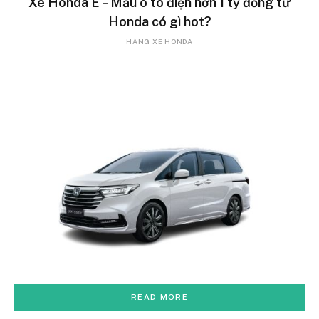
Xe Honda E – Mẫu ô tô điện hơn 1 tỷ đồng từ
Honda có gì hot?
HÃNG XE HONDA
READ MORE