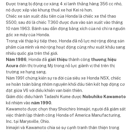
Được trang bị động cơ xăng 4 xi lanh thẳng hàng 356 cc nhỏ,
nó được xếp vào khung thuế xe hơi Kei rẻ hơn.
Chiếc xe sản xuất đầu tiên của Honda là chiếc xe thể thao
S500, sau đó là chiếc T360 được đưa vào sản xuất vào tháng
10 năm 1963. Bánh sau dẫn động bằng xích của nó chỉ ra nguồn
gốc xe máy của Honda.
Trong vài thập kỷ tiếp theo, Honda đã nỗ lực mở rộng dòng sản
phẩm của mình và mở rộng hoạt động cũng như xuất khẩu sang
nhiều quốc gia trên thế giới.
Năm 1986
, Honda đã
giới thiệu
thành công
thương hiệu
Acura
đến thị trường Mỹ trong nỗ lực giành vị thế trên thị
trường xe hạng sang.
Năm 1991 chứng kiến ​​sự ra đời của siêu xe Honda NSX, chiếc
xe hoàn toàn bằng nhôm nguyên khối đầu tiên kết hợp động cơ
đặt giữa V6 với điều khiển van biến thiên.
Giám đốc điều hành Tadashi Kume được
Nobuhiko Kawamoto
kế nhiệm vào
năm 1990
.
Kawamoto được chọn thay Shoichiro Irimajiri, người đã giám sát
việc thành lập thành công Honda of America Manufacturing,
Inc. tại Marysville, Ohio.
Irimajiri và Kawamoto chia sẻ sự cạnh tranh thân thiện trong