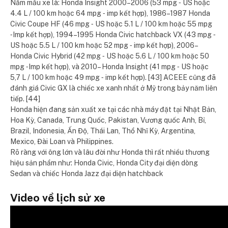
Năm mẫu xe là: Honda Insight 2000–2006 (53 mpg ‑ US hoặc
4.4 L / 100 km hoặc 64 mpg ‑ imp kết hợp), 1986–1987 Honda
Civic Coupe HF (46 mpg ‑ US hoặc 5.1 L / 100 km hoặc 55 mpg
‑Imp kết hợp), 1994–1995 Honda Civic hatchback VX (43 mpg ‑
US hoặc 5.5 L / 100 km hoặc 52 mpg ‑ imp kết hợp), 2006–
Honda Civic Hybrid (42 mpg ‑ US hoặc 5.6 L / 100 km hoặc 50
mpg ‑Imp kết hợp), và 2010– Honda Insight (41 mpg ‑ US hoặc
5,7 L / 100 km hoặc 49 mpg ‑ imp kết hợp). [43] ACEEE cũng đã
đánh giá Civic GX là chiếc xe xanh nhất ở Mỹ trong bảy năm liên
tiếp. [44]
Honda hiện đang sản xuất xe tại các nhà máy đặt tại Nhật Bản,
Hoa Kỳ, Canada, Trung Quốc, Pakistan, Vương quốc Anh, Bỉ,
Brazil, Indonesia, Ấn Độ, Thái Lan, Thổ Nhĩ Kỳ, Argentina,
Mexico, Đài Loan và Philippines.
Rõ ràng với ông lớn và lâu đời như Honda thì rất nhiều thương
hiệu sản phẩm như: Honda Civic, Honda City đại diện dòng
Sedan và chiếc Honda Jazz đại diện hatchback
Video về lịch sử xe