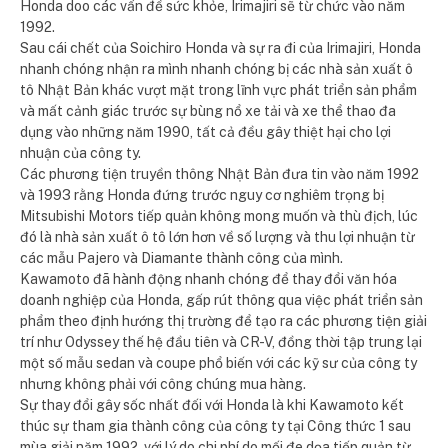
Honda doo các vấn đề sức khỏe, Irimajiri sẽ từ chức vào năm
1992.
Sau cái chết của Soichiro Honda và sự ra đi của Irimajiri, Honda
nhanh chóng nhận ra mình nhanh chóng bị các nhà sản xuất ô
tô Nhật Bản khác vượt mặt trong lĩnh vực phát triển sản phẩm
và mất cảnh giác trước sự bùng nổ xe tải và xe thể thao đa
dụng vào những năm 1990, tất cả đều gây thiệt hại cho lợi
nhuận của công ty.
Các phương tiện truyền thông Nhật Bản đưa tin vào năm 1992
và 1993 rằng Honda đứng trước nguy cơ nghiêm trọng bị
Mitsubishi Motors tiếp quản không mong muốn và thù địch, lúc
đó là nhà sản xuất ô tô lớn hơn về số lượng và thu lợi nhuận từ
các mẫu Pajero và Diamante thành công của mình.
Kawamoto đã hành động nhanh chóng để thay đổi văn hóa
doanh nghiệp của Honda, gấp rút thông qua việc phát triển sản
phẩm theo định hướng thị trường để tạo ra các phương tiện giải
trí như Odyssey thế hệ đầu tiên và CR-V, đồng thời tập trung lại
một số mẫu sedan và coupe phổ biến với các kỹ sư của công ty
nhưng không phải với công chúng mua hàng.
Sự thay đổi gây sốc nhất đối với Honda là khi Kawamoto kết
thúc sự tham gia thành công của công ty tại Công thức 1 sau
mùa giải năm 1992, với lý do chi phí do mối đe dọa tiếp quản từ