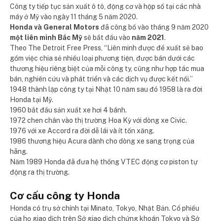
Công ty tiếp tục sản xuất ô tô, động cơ và hộp số tại các nhà
máy ở Mỹ vào ngày 11 tháng 5 năm 2020.
Honda và General Motors
đã công bố vào tháng 9 năm 2020
một liên minh Bắc Mỹ
sẽ bắt đầu vào
năm 2021
.
Theo The Detroit Free Press, “Liên minh được đề xuất sẽ bao
gồm việc chia sẻ nhiều loại phương tiện, được bán dưới các
thương hiệu riêng biệt của mỗi công ty, cũng như hợp tác mua
bán, nghiên cứu và phát triển và các dịch vụ được kết nối.”
1948 thành lập công ty tại Nhật 10 năm sau đó 1958 là ra đời
Honda tại Mỹ.
1960 bắt đầu sản xuất xe hơi 4 bánh.
1972 chen chân vào thị trường Hoa Kỳ với dòng xe Civic.
1976 với xe Accord ra đời dễ lái và ít tốn xăng.
1986 thương hiệu Acura dành cho dòng xe sang trọng của
hãng.
Năm 1989 Honda đã đưa hệ thống VTEC động cơ piston tự
động ra thị trường.
Cơ cấu công ty Honda
Honda có trụ sở chính tại Minato, Tokyo, Nhật Bản. Cổ phiếu
của họ giao dịch trên Sở giao dịch chứng khoán Tokyo và Sở