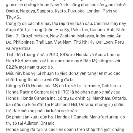
giao dịch chứng khoán New York, cũng như các sàn giao dịch ở
Osaka, Nagoya, Sapporo, Kyoto, Fukuoka, London, Paris và
Thụy Sĩ.
Công ty có các nhà máy lắp ráp trên toàn cầu. Các nhà máy này
được đặt tại Trung Quốc, Hoa Kỳ, Pakistan, Canada, Anh, Nhật
Bản, Bỉ, Brazil, México, New Zealand, Malaysia, Indonesia, Ấn
Độ, Philippines, Thái Lan, Việt Nam, Thổ Nhĩ Kỳ, Đài Loan, Perú
và Argentina.
Tính đến tháng 7 năm 2010, 89% xe Honda và Acura bán tại
Hoa Kỳ được sản xuất tại các nhà máy ở Bắc Mỹ, tăng so với
82,2% một năm trước đó.
Điều này bảo vệ lợi nhuận từ việc đồng yên tăng lên mức cao
nhất trong 15 năm so với đồng đô la.
Công ty Ô tô Honda của Mỹ có trụ sở tại Torrance, California.
Honda Racing Corporation (HRC) là bộ phận đua xe máy của
Honda. Honda Canada Inc. có trụ sở chính tại Markham, Ontario,
ban đầu dự kiến ​​đặt tại Richmond Hill, Ontario, nhưng sự chậm
trễ đã khiến họ phải tìm kiếm nơi khác.
Bộ phận sản xuất của họ, Honda of Canada Manufacturing, có
trụ sở tại Alliston, Ontario.
Honda cũng đã tạo ra các liên doanh trên khắp thế giới, chẳng