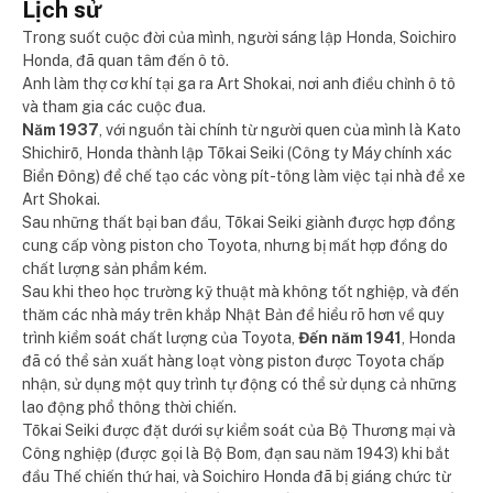
Lịch sử
Trong suốt cuộc đời của mình, người sáng lập Honda, Soichiro
Honda, đã quan tâm đến ô tô.
Anh làm thợ cơ khí tại ga ra Art Shokai, nơi anh điều chỉnh ô tô
và tham gia các cuộc đua.
Năm 1937
, với nguồn tài chính từ người quen của mình là Kato
Shichirō, Honda thành lập Tōkai Seiki (Công ty Máy chính xác
Biển Đông) để chế tạo các vòng pít-tông làm việc tại nhà để xe
Art Shokai.
Sau những thất bại ban đầu, Tōkai Seiki giành được hợp đồng
cung cấp vòng piston cho Toyota, nhưng bị mất hợp đồng do
chất lượng sản phẩm kém.
Sau khi theo học trường kỹ thuật mà không tốt nghiệp, và đến
thăm các nhà máy trên khắp Nhật Bản để hiểu rõ hơn về quy
trình kiểm soát chất lượng của Toyota,
Đến năm 1941
, Honda
đã có thể sản xuất hàng loạt vòng piston được Toyota chấp
nhận, sử dụng một quy trình tự động có thể sử dụng cả những
lao động phổ thông thời chiến.
Tōkai Seiki được đặt dưới sự kiểm soát của Bộ Thương mại và
Công nghiệp (được gọi là Bộ Bom, đạn sau năm 1943) khi bắt
đầu Thế chiến thứ hai, và Soichiro Honda đã bị giáng chức từ