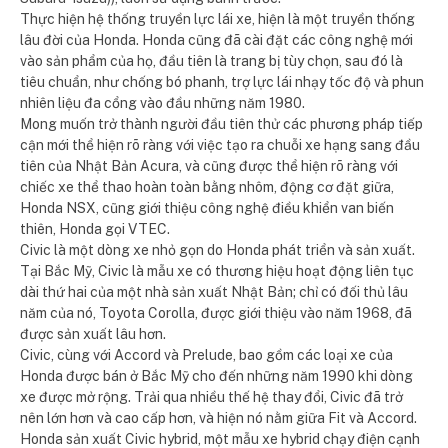
Thực hiện hệ thống truyền lực lái xe, hiện là một truyền thống
lâu đời của Honda. Honda cũng đã cài đặt các công nghệ mới
vào sản phẩm của họ, đầu tiên là trang bị tùy chọn, sau đó là
tiêu chuẩn, như chống bó phanh, trợ lực lái nhạy tốc độ và phun
nhiên liệu đa cổng vào đầu những năm 1980.
Mong muốn trở thành người đầu tiên thử các phương pháp tiếp
cận mới thể hiện rõ ràng với việc tạo ra chuỗi xe hạng sang đầu
tiên của Nhật Bản Acura, và cũng được thể hiện rõ ràng với
chiếc xe thể thao hoàn toàn bằng nhôm, động cơ đặt giữa,
Honda NSX, cũng giới thiệu công nghệ điều khiển van biến
thiên, Honda gọi VTEC.
Civic là một dòng xe nhỏ gọn do Honda phát triển và sản xuất.
Tại Bắc Mỹ, Civic là mẫu xe có thương hiệu hoạt động liên tục
dài thứ hai của một nhà sản xuất Nhật Bản; chỉ có đối thủ lâu
năm của nó, Toyota Corolla, được giới thiệu vào năm 1968, đã
được sản xuất lâu hơn.
Civic, cùng với Accord và Prelude, bao gồm các loại xe của
Honda được bán ở Bắc Mỹ cho đến những năm 1990 khi dòng
xe được mở rộng. Trải qua nhiều thế hệ thay đổi, Civic đã trở
nên lớn hơn và cao cấp hơn, và hiện nó nằm giữa Fit và Accord.
Honda sản xuất Civic hybrid, một mẫu xe hybrid chạy điện cạnh