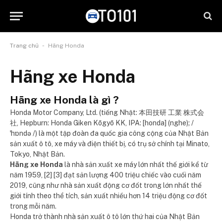
-
Trang chủ
Hãng Honda
Hãng xe Honda
Hãng xe Honda là gì ?
Honda Motor Company, Ltd. (tiếng Nhật: 本田技研 工業 株式会
社, Hepburn: Honda Giken Kōgyō KK, IPA: [honda] (nghe); /
ˈhɒndə /) là một tập đoàn đa quốc gia công cộng của Nhật Bản
sản xuất ô tô, xe máy và điện thiết bị, có trụ sở chính tại Minato,
Tokyo, Nhật Bản.
Hãng xe Honda
là nhà sản xuất xe máy lớn nhất thế giới kể từ
năm 1959, [2] [3] đạt sản lượng 400 triệu chiếc vào cuối năm
2019, cũng như nhà sản xuất động cơ đốt trong lớn nhất thế
giới tính theo thể tích, sản xuất nhiều hơn 14 triệu động cơ đốt
trong mỗi năm.
Honda trở thành nhà sản xuất ô tô lớn thứ hai của Nhật Bản