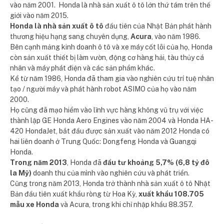
vào năm 2001. Honda là nhà sản xuất ô tô lớn thứ tám trên thế
giới vào năm 2015.
Honda là nhà sản xuất ô tô
đầu tiên của Nhật Bản phát hành
thương hiệu hạng sang chuyên dụng,
Acura
, vào năm 1986.
Bên cạnh mảng kinh doanh ô tô và xe máy cốt lõi của họ, Honda
còn sản xuất thiết bị làm vườn, động cơ hàng hải, tàu thủy cá
nhân và máy phát điện và các sản phẩm khác.
Kể từ năm 1986, Honda đã tham gia vào nghiên cứu trí tuệ nhân
tạo / người máy và phát hành robot ASIMO của họ vào năm
2000.
Họ cũng đã mạo hiểm vào lĩnh vực hàng không vũ trụ với việc
thành lập GE Honda Aero Engines vào năm 2004 và Honda HA-
420 HondaJet, bắt đầu được sản xuất vào năm 2012 Honda có
hai liên doanh ở Trung Quốc: Dongfeng Honda và Guangqi
Honda.
Trong năm 2013
, Honda đã
đầu tư khoảng 5,7% (6,8 tỷ đô
la Mỹ)
doanh thu của mình vào nghiên cứu và phát triển.
Cũng trong năm 2013, Honda trở thành nhà sản xuất ô tô Nhật
Bản đầu tiên xuất khẩu ròng từ Hoa Kỳ,
xuất khẩu 108.705
mẫu xe Honda
và Acura, trong khi chỉ nhập khẩu 88.357.