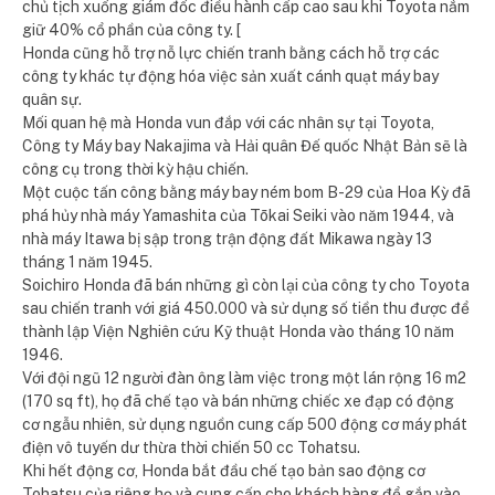
chủ tịch xuống giám đốc điều hành cấp cao sau khi Toyota nắm
giữ 40% cổ phần của công ty. [
Honda cũng hỗ trợ nỗ lực chiến tranh bằng cách hỗ trợ các
công ty khác tự động hóa việc sản xuất cánh quạt máy bay
quân sự.
Mối quan hệ mà Honda vun đắp với các nhân sự tại Toyota,
Công ty Máy bay Nakajima và Hải quân Đế quốc Nhật Bản sẽ là
công cụ trong thời kỳ hậu chiến.
Một cuộc tấn công bằng máy bay ném bom B-29 của Hoa Kỳ đã
phá hủy nhà máy Yamashita của Tōkai Seiki vào năm 1944, và
nhà máy Itawa bị sập trong trận động đất Mikawa ngày 13
tháng 1 năm 1945.
Soichiro Honda đã bán những gì còn lại của công ty cho Toyota
sau chiến tranh với giá 450.000 và sử dụng số tiền thu được để
thành lập Viện Nghiên cứu Kỹ thuật Honda vào tháng 10 năm
1946.
Với đội ngũ 12 người đàn ông làm việc trong một lán rộng 16 m2
(170 sq ft), họ đã chế tạo và bán những chiếc xe đạp có động
cơ ngẫu nhiên, sử dụng nguồn cung cấp 500 động cơ máy phát
điện vô tuyến dư thừa thời chiến 50 cc Tohatsu.
Khi hết động cơ, Honda bắt đầu chế tạo bản sao động cơ
Tohatsu của riêng họ và cung cấp cho khách hàng để gắn vào