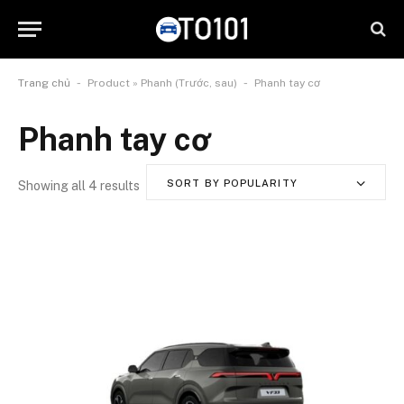
-
-
Trang chủ
Product » Phanh (Trước, sau)
Phanh tay cơ
Phanh tay cơ
SORT BY POPULARITY
Showing all 4 results