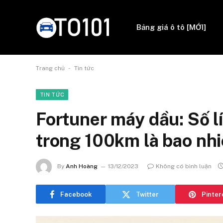
Bảng giá ô tô [MỚI]
-
Trang chủ
Tin tức
TIN TỨC
Fortuner máy dầu: Số lí
trong 100km là bao nh
By
Anh Hoàng
13/12/2023
Không có bình luận
Facebook
Twitter
Pinter