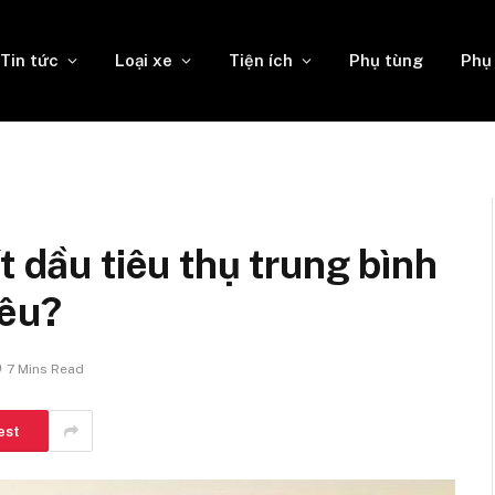
Tin tức
Loại xe
Tiện ích
Phụ tùng
Phụ
t dầu tiêu thụ trung bình
iêu?
7 Mins Read
est