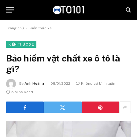
-
Trang chủ
Kiến thức xe
KIẾN THỨC XE
Bảo hiểm vật chất xe ô tô là
gì?
By
Anh Hoàng
08/01/2022
Không có bình luận
5 Mins Read