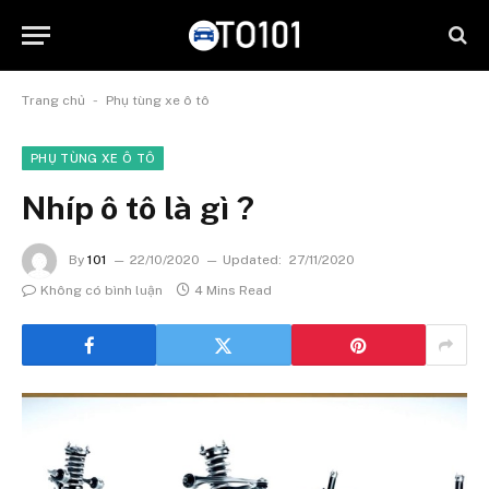
-
Trang chủ
Phụ tùng xe ô tô
PHỤ TÙNG XE Ô TÔ
Nhíp ô tô là gì ?
By
101
22/10/2020
Updated:
27/11/2020
Không có bình luận
4 Mins Read