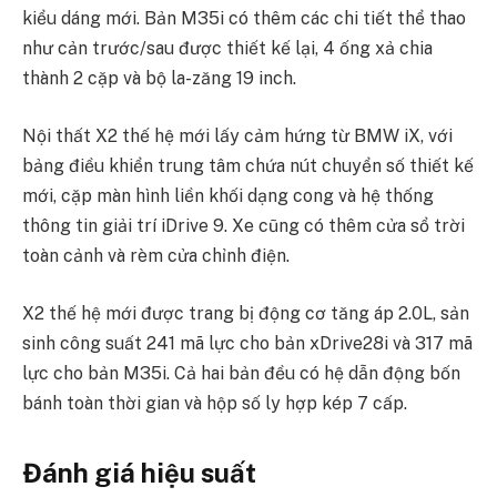
kiểu dáng mới. Bản M35i có thêm các chi tiết thể thao
như cản trước/sau được thiết kế lại, 4 ống xả chia
thành 2 cặp và bộ la-zăng 19 inch.
Nội thất X2 thế hệ mới lấy cảm hứng từ BMW iX, với
bảng điều khiển trung tâm chứa nút chuyển số thiết kế
mới, cặp màn hình liền khối dạng cong và hệ thống
thông tin giải trí iDrive 9. Xe cũng có thêm cửa sổ trời
toàn cảnh và rèm cửa chỉnh điện.
X2 thế hệ mới được trang bị động cơ tăng áp 2.0L, sản
sinh công suất 241 mã lực cho bản xDrive28i và 317 mã
lực cho bản M35i. Cả hai bản đều có hệ dẫn động bốn
bánh toàn thời gian và hộp số ly hợp kép 7 cấp.
Đánh giá hiệu suất