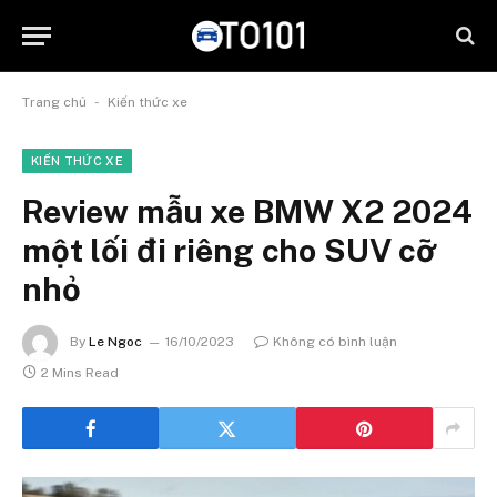
-
Trang chủ
Kiến thức xe
KIẾN THỨC XE
Review mẫu xe BMW X2 2024
một lối đi riêng cho SUV cỡ
nhỏ
By
Le Ngoc
16/10/2023
Không có bình luận
2 Mins Read