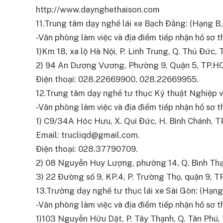
http://www.daynghethaison.com
11.Trung tâm dạy nghề lái xe Bạch Đằng: (Hạng B, 
-Văn phòng làm việc và địa điểm tiếp nhận hồ sơ thi
1)Km 18, xa lộ Hà Nội, P. Linh Trung, Q. Thủ Đức
2) 94 An Dương Vương, Phường 9, Quận 5, TP.H
Điện thoại: 028.22669900, 028.22669955.
12.Trung tâm dạy nghề tư thục Kỹ thuật Nghiệp v
-Văn phòng làm việc và địa điểm tiếp nhận hồ sơ thi
1) C9/34A Hóc Hưu, X. Qui Đức, H. Bình Chánh, 
Email:
trucliqd@gmail.com
.
Điện thoại: 028.37790709.
2) 08 Nguyễn Huy Lượng, phường 14, Q. Bình Th
3) 22 Đường số 9, KP.4, P. Trường Thọ, quận 9, 
13.Trường dạy nghề tư thục lái xe Sài Gòn: (Hạng 
-Văn phòng làm việc và địa điểm tiếp nhận hồ sơ thi
1)103 Nguyễn Hữu Dật, P. Tây Thạnh, Q. Tân Phú