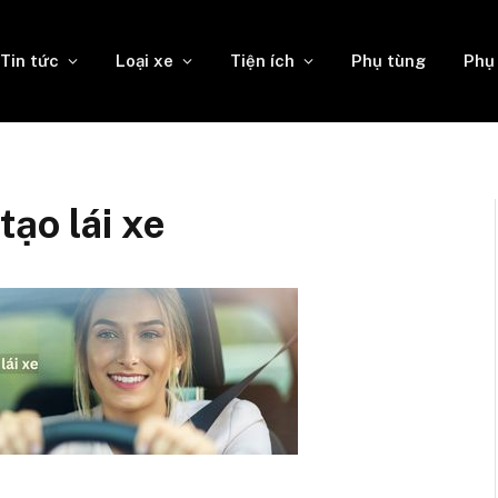
Tin tức
Loại xe
Tiện ích
Phụ tùng
Phụ
ạo lái xe