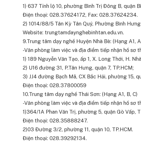
1) 637 Tỉnh lộ 10, phường Bình Trị Đông B, quận 
Điện thoại: 028.37624172, Fax: 028.37624234.
2) 1014/88/5 Tân Kỳ Tân Quý, Phường Bình Hưng
Website: trungtamdaynghebinhtan.edu.vn.
9.Trung tâm dạy nghề Huyện Nhà Bè: (Hạng A1, A2
-Văn phòng làm việc và địa điểm tiếp nhận hồ sơ thi
1) 189 Nguyễn Văn Tạo, ấp 1, X. Long Thới, H. Nh
2) U16 đường 31, P.Tân Hưng, quận 7, TP.HCM;
3) JJ4 đường Bạch Mã, CX Bắc Hải, phường 15, q
Điện thoại: 028.37800059
10.Trung tâm dạy nghề Thái Sơn: (Hạng A1, B, C)
-Văn phòng làm việc và địa điểm tiếp nhận hồ sơ thi
1)364/1A Phan Văn Trị, phường 5, quận Gò Vấp, 
Điện thoại: 028.35888247.
2)03 Đường 3/2, phường 11, quận 10, TP.HCM.
Điện thoại: 028.39292134.