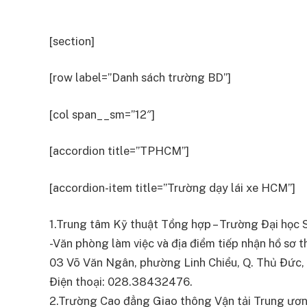
[section]
[row label=”Danh sách trường BD”]
[col span__sm=”12″]
[accordion title=”TPHCM”]
[accordion-item title=”Trường dạy lái xe HCM”]
1.Trung tâm Kỹ thuật Tổng hợp – Trường Đại học S
-Văn phòng làm việc và địa điểm tiếp nhận hồ sơ thi
03 Võ Văn Ngân, phường Linh Chiểu, Q. Thủ Đức
Điện thoại: 028.38432476.
2.Trường Cao đẳng Giao thông Vận tải Trung ương