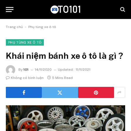
-
Trang chủ
Phụ tùng xe ô tô
PHỤ TÙNG XE Ô TÔ
Khái niệm bánh xe ô tô là gì ?
By
101
14/11/2020
Updated:
11/11/2021
Không có bình luận
5 Mins Read