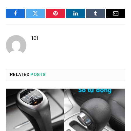
Facebook
Twitter
Pinterest
LinkedIn
Tumblr
Email
101
RELATED
POSTS