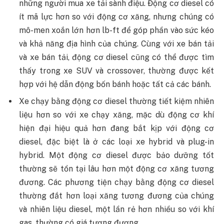
những người mua xe tải sành điệu. Động cơ diesel có
ít mã lực hơn so với động cơ xăng, nhưng chúng có
mô-men xoắn lớn hơn lb-ft để góp phần vào sức kéo
và khả năng địa hình của chúng. Cùng với xe bán tải
và xe bán tải, động cơ diesel cũng có thể được tìm
thấy trong xe SUV và crossover, thường được kết
hợp với hệ dẫn động bốn bánh hoặc tất cả các bánh.
Xe chạy bằng động cơ diesel thường tiết kiệm nhiên
liệu hơn so với xe chạy xăng, mặc dù động cơ khí
hiện đại hiệu quả hơn đang bắt kịp với động cơ
diesel, đặc biệt là ở các loại xe hybrid và plug-in
hybrid. Một động cơ diesel được bảo dưỡng tốt
thường sẽ tồn tại lâu hơn một động cơ xăng tương
đương. Các phương tiện chạy bằng động cơ diesel
thường đắt hơn loại xăng tương đương của chúng
và nhiên liệu diesel, một lần rẻ hơn nhiều so với khí
gas, thường có giá tương đương.