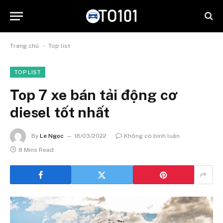
-
Trang chủ
Top list
TOP LIST
Top 7 xe bán tải động cơ
diesel tốt nhất
By
Le Ngoc
18/03/2022
Không có bình luận
8 Mins Read