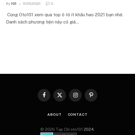
By
101
11/05/2021
0
Cùng Oto101 xem qua top ô tô ít khấu hao 2021 bạn nhé.
Danh sách phương tiện này có giá…
Facebook
X
Instagram
Pinterest
(Twitter)
ABOUT
CONTACT
© 2026 Tạp Chí oto101
2024
.