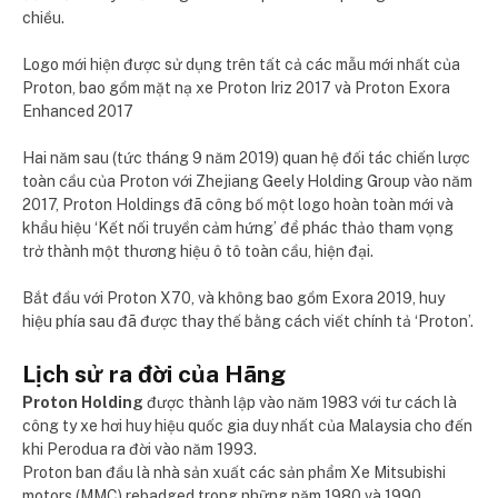
chiều.
Logo mới hiện được sử dụng trên tất cả các mẫu mới nhất của
Proton, bao gồm mặt nạ xe Proton Iriz 2017 và Proton Exora
Enhanced 2017
Hai năm sau (tức tháng 9 năm 2019) quan hệ đối tác chiến lược
toàn cầu của Proton với Zhejiang Geely Holding Group vào năm
2017, Proton Holdings đã công bố một logo hoàn toàn mới và
khẩu hiệu ‘Kết nối truyền cảm hứng’ để phác thảo tham vọng
trở thành một thương hiệu ô tô toàn cầu, hiện đại.
Bắt đầu với Proton X70, và không bao gồm Exora 2019, huy
hiệu phía sau đã được thay thế bằng cách viết chính tả ‘Proton’.
Lịch sử ra đời của Hãng
Proton Holding
được thành lập vào năm 1983 với tư cách là
công ty xe hơi huy hiệu quốc gia duy nhất của Malaysia cho đến
khi Perodua ra đời vào năm 1993.
Proton ban đầu là nhà sản xuất các sản phẩm Xe Mitsubishi
motors (MMC) rebadged trong những năm 1980 và 1990.