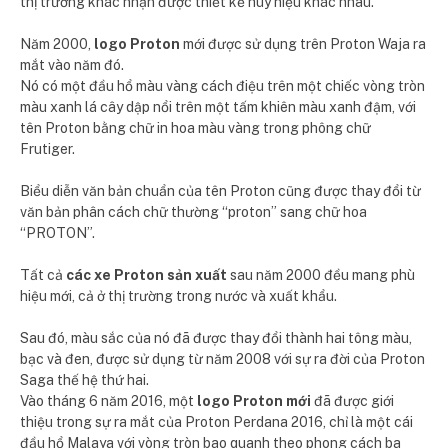
thị trường khác nhận được thiết kế huy hiệu khác nhau.
Năm 2000,
logo Proton
mới được sử dụng trên Proton Waja ra
mắt vào năm đó.
Nó có một đầu hổ màu vàng cách điệu trên một chiếc vòng tròn
màu xanh lá cây dập nổi trên một tấm khiên màu xanh đậm, với
tên Proton bằng chữ in hoa màu vàng trong phông chữ
Frutiger.
Biểu diễn văn bản chuẩn của tên Proton cũng được thay đổi từ
văn bản phân cách chữ thường “proton” sang chữ hoa
“PROTON”.
Tất cả
các xe Proton sản xuất
sau năm 2000 đều mang phù
hiệu mới, cả ở thị trường trong nước và xuất khẩu.
Sau đó, màu sắc của nó đã được thay đổi thành hai tông màu,
bạc và đen, được sử dụng từ năm 2008 với sự ra đời của Proton
Saga thế hệ thứ hai.
Vào tháng 6 năm 2016, một
logo Proton mới
đã được giới
thiệu trong sự ra mắt của Proton Perdana 2016, chỉ là một cái
đầu hổ Malaya với vòng tròn bao quanh theo phong cách ba