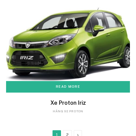
READ MORE
Xe Proton Iriz
HÃNG XE PROTON
Next
1
2