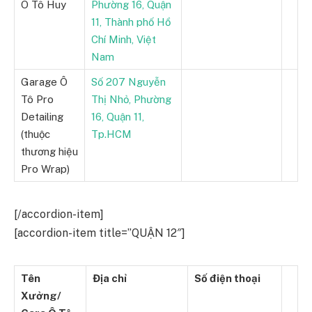
Ô Tô Huy
Phường 16, Quận
11, Thành phố Hồ
Chí Minh, Việt
Nam
Garage Ô
Số 207 Nguyễn
Tô Pro
Thị Nhỏ, Phường
Detailing
16, Quận 11,
(thuộc
Tp.HCM
thương hiệu
Pro Wrap)
[/accordion-item]
[accordion-item title=”QUẬN 12″]
Tên
Địa chỉ
Số điện thoại
Xưởng/