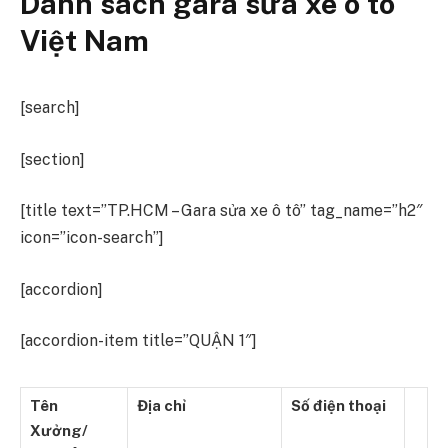
Danh sách gara sửa xe ô tô
Việt Nam
[search]
[section]
[title text=”TP.HCM – Gara sửa xe ô tô” tag_name=”h2″
icon=”icon-search”]
[accordion]
[accordion-item title=”QUẬN 1″]
Tên
Địa chỉ
Số điện thoại
Xưởng/