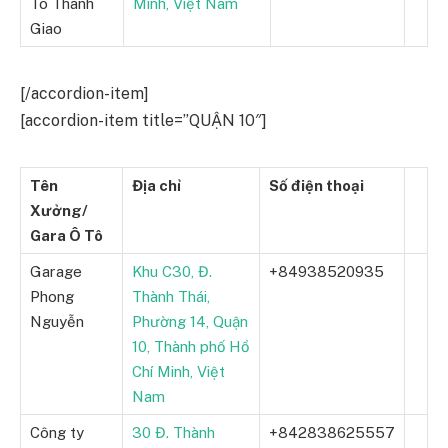
Tô Thanh
Minh, Việt Nam
Giao
[/accordion-item]
[accordion-item title=”QUẬN 10″]
Tên
Địa chỉ
Số điện thoại
Xưởng/
Gara Ô Tô
Garage
Khu C30, Đ.
+84938520935
Phong
Thành Thái,
Nguyễn
Phường 14, Quận
10, Thành phố Hồ
Chí Minh, Việt
Nam
Công ty
30 Đ. Thành
+842838625557