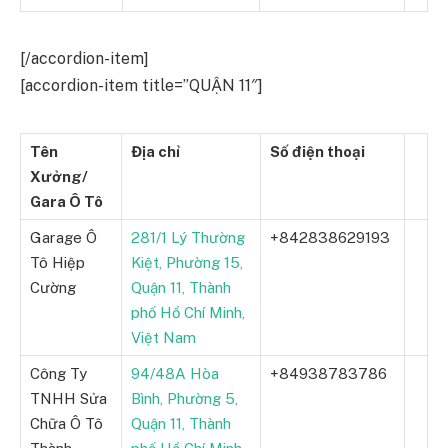
[/accordion-item]
[accordion-item title=”QUẬN 11″]
Tên
Địa chỉ
Số điện thoại
Xưởng/
Gara Ô Tô
Garage Ô
281/1 Lý Thường
+842838629193
Tô Hiệp
Kiệt, Phường 15,
Cường
Quận 11, Thành
phố Hồ Chí Minh,
Việt Nam
Công Ty
94/48A Hòa
+84938783786
TNHH Sửa
Bình, Phường 5,
Chữa Ô Tô
Quận 11, Thành