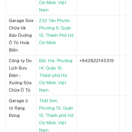
Chí Minh, Việt
Nam
Garage Sửa
232 Tân Phước,
Chữa Và
Phường 6, Quận
Bảo Dưỡng
10, Thành Phố Hồ
Ô Tô Hoài
Chí Minh
Biển
Công ty Du
Bắc Hải, Phường
+842822145319
Lịch Bưu
14, Quận 10,
Điện –
Thành phố Hồ
Xưởng Sửa
Chí Minh, Việt
Chữa Ô Tô
Nam
Garage ô
Thất Sơn,
tô Rạng
Phường 15, Quận
Đông
10, Thành phố Hồ
Chí Minh, Việt
Nam