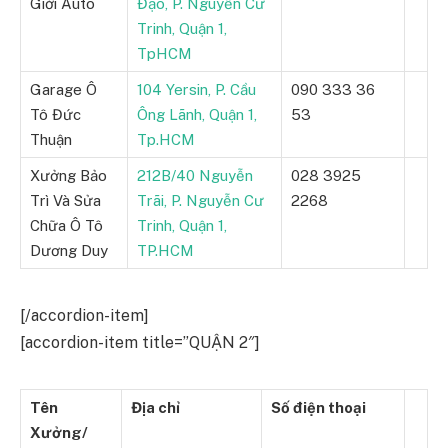
Giới Auto
Đạo, P. Nguyễn Cư
Trinh, Quận 1,
TpHCM
Garage Ô
104 Yersin, P. Cầu
090 333 36
Tô Đức
Ông Lãnh, Quận 1,
53
Thuận
Tp.HCM
Xưởng Bảo
212B/40 Nguyễn
028 3925
Trì Và Sửa
Trãi, P. Nguyễn Cư
2268
Chữa Ô Tô
Trinh, Quận 1,
Dương Duy
TP.HCM
[/accordion-item]
[accordion-item title=”QUẬN 2″]
Tên
Địa chỉ
Số điện thoại
Xưởng/