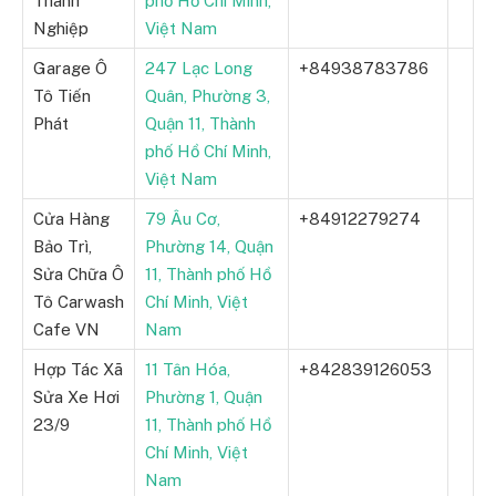
Thành
phố Hồ Chí Minh,
Nghiệp
Việt Nam
Garage Ô
247 Lạc Long
+84938783786
Tô Tiến
Quân, Phường 3,
Phát
Quận 11, Thành
phố Hồ Chí Minh,
Việt Nam
Cửa Hàng
79 Âu Cơ,
+84912279274
Bảo Trì,
Phường 14, Quận
Sửa Chữa Ô
11, Thành phố Hồ
Tô Carwash
Chí Minh, Việt
Cafe VN
Nam
Hợp Tác Xã
11 Tân Hóa,
+842839126053
Sửa Xe Hơi
Phường 1, Quận
23/9
11, Thành phố Hồ
Chí Minh, Việt
Nam