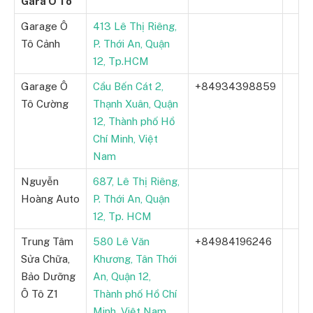
Gara Ô Tô
Garage Ô
413 Lê Thị Riêng,
Tô Cảnh
P. Thới An, Quận
12, Tp.HCM
Garage Ô
Cầu Bến Cát 2,
+84934398859
Tô Cường
Thạnh Xuân, Quận
12, Thành phố Hồ
Chí Minh, Việt
Nam
Nguyễn
687, Lê Thị Riêng,
Hoàng Auto
P. Thới An, Quận
12, Tp. HCM
Trung Tâm
580 Lê Văn
+84984196246
Sửa Chữa,
Khương, Tân Thới
Bảo Dưỡng
An, Quận 12,
Ô Tô Z1
Thành phố Hồ Chí
Minh, Việt Nam