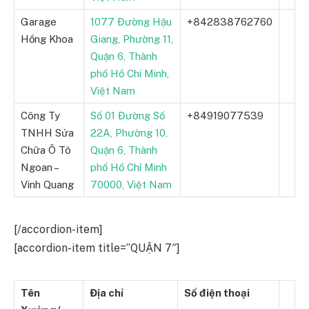
Garage
1077 Đường Hậu
+842838762760
Hồng Khoa
Giang, Phường 11,
Quận 6, Thành
phố Hồ Chí Minh,
Việt Nam
Công Ty
Số 01 Đường Số
+84919077539
TNHH Sửa
22A, Phường 10,
Chữa Ô Tô
Quận 6, Thành
Ngoan –
phố Hồ Chí Minh
Vinh Quang
70000, Việt Nam
[/accordion-item]
[accordion-item title=”QUẬN 7″]
Tên
Địa chỉ
Số điện thoại