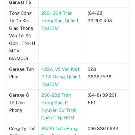
Gara Ô Tô
Tổng Công
262 – 264 Trần
(84-28)
Ty Cơ Khí
Hưng Đạo, Quận 1,
39.200.408
Giao Thông
Tp.HCM
Vận Tải Sài
Gòn – TNHH
MTV
(SAMCO)
Garage Tấn
422A, Võ Văn Kiệt,
028
Phát
P. Cô Giang, Quận 1,
38367538
Tp.HCM
Garage Ô
230-232 Trần
(84-8) 39 201
Tô Lâm
Hưng Đạo, P.
551
Phong
Nguyễn Cư Trinh,
Quận 1, Tp.HCM
Công Ty Thế
86/20 Trần Hưng
090 336 0633