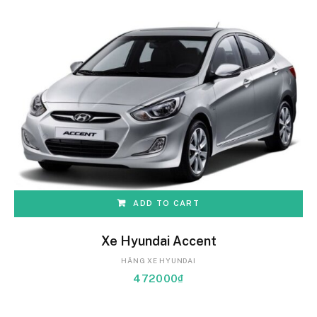
ADD TO CART
Xe Hyundai Accent
HÃNG XE HYUNDAI
472000
₫