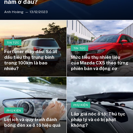
nằm ở đâu?
Anh Hoàng
13/12/2023
TIN TỨC
TIN TỨC
Fortuner máy dầu: Số lít
dầu tiêu thụ trung bình
Mức tiêu thụ nhiên liệu
trong 100km là bao
của Mazda CX5 theo từng
nhiêu?
phiên bản và động cơ
PHỤ KIỆN
PHỤ KIỆN
Lắp giá nóc ô tô: Thủ tục
Lợi ích và quy trình đánh
pháp lý và có bị phạt
bóng đèn xe ô tô hiệu quả
không?