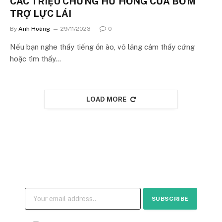
CÁC TRIỆU CHỨNG HƯ HỎNG CỦA BƠM
TRỢ LỰC LÁI
By
Anh Hoàng
29/11/2023
0
Nếu bạn nghe thấy tiếng ồn ào, vô lăng cảm thấy cứng
hoặc tìm thấy…
LOAD MORE
Join our mailing list
Nhận ngay bảng giá hay thông tin xe mới nhất từ
chúng tôi