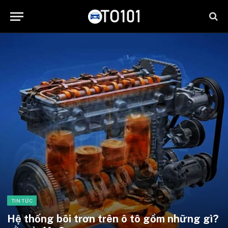
TIN TỨC
Hệ thống bôi trơn trên ô tô gồm những gì?