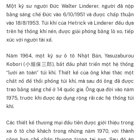
Một kỹ sư người Đức Walter Linderer, người đã nộp
bằng sáng chế Đức vào 6/10/1951 và được chấp thuận
vào 18/8/1953. Túi khí của Hetrick và Linderer đều dựa
trên hệ thống khí nén, được giải phóng bằng lò xo, tiếp
xúc với người tài xế.
Năm 1964, một kỹ sư ô tô Nhật Bản, Yasuzaburou
Kobori (小堀保三郎), bắt đầu phát triển một hệ thống
“lưới an toàn” túi khí. Thiết kế của ông khai thác một
chất nổ để thổi phồng túi khí, mà sau đó ông đã được
trao bằng sáng chế ở 14 quốc gia. Ông qua đời vào năm
1975, trước khi được áp dụng rộng rãi các hệ thống túi
khí.
Các thiết kế thương mại đầu tiên được giới thiệu trong
xe ô tô chở khách trong những năm 1970, với thành
công hạn chế chấn thương trong tai nạn. Sau đó áp