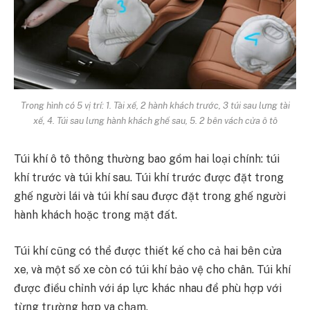
Trong hình có 5 vị trí: 1. Tài xế, 2 hành khách trước, 3 túi sau lưng tài
xế, 4. Túi sau lưng hành khách ghế sau, 5. 2 bên vách cửa ô tô
Túi khí ô tô thông thường bao gồm hai loại chính: túi
khí trước và túi khí sau. Túi khí trước được đặt trong
ghế người lái và túi khí sau được đặt trong ghế người
hành khách hoặc trong mặt đất.
Túi khí cũng có thể được thiết kế cho cả hai bên cửa
xe, và một số xe còn có túi khí bảo vệ cho chân. Túi khí
được điều chỉnh với áp lực khác nhau để phù hợp với
từng trường hợp va chạm.