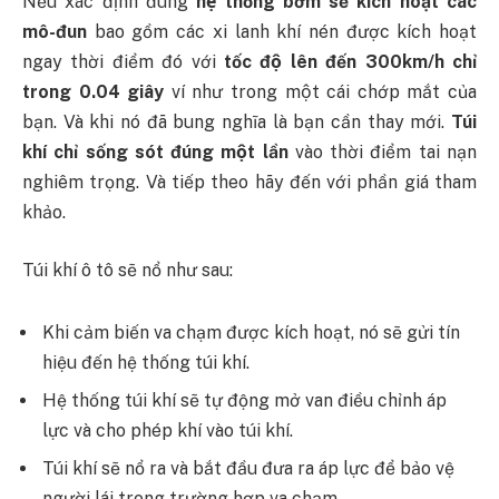
Nếu xác định đúng
hệ thống bơm sẽ kích hoạt các
mô-đun
bao gồm các xi lanh khí nén được kích hoạt
ngay thời điểm đó với
tốc độ lên đến 300km/h chỉ
trong 0.04 giây
ví như trong một cái chớp mắt của
bạn. Và khi nó đã bung nghĩa là bạn cần thay mới.
Túi
khí chỉ sống sót đúng một lần
vào thời điểm tai nạn
nghiêm trọng. Và tiếp theo hãy đến với phần giá tham
khảo.
Túi khí ô tô sẽ nổ như sau:
Khi cảm biến va chạm được kích hoạt, nó sẽ gửi tín
hiệu đến hệ thống túi khí.
Hệ thống túi khí sẽ tự động mở van điều chỉnh áp
lực và cho phép khí vào túi khí.
Túi khí sẽ nổ ra và bắt đầu đưa ra áp lực để bảo vệ
người lái trong trường hợp va chạm.