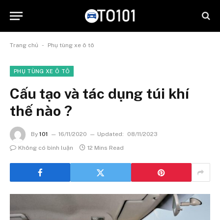
-
Trang chủ
Phụ tùng xe ô tô
PHỤ TÙNG XE Ô TÔ
Cấu tạo và tác dụng túi khí
thế nào ?
By
101
16/11/2020
Updated:
08/11/2023
Không có bình luận
12 Mins Read