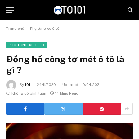
-
Trang chủ
Phụ tùng xe ô tô
PHỤ TÙNG XE Ô TÔ
Đồng hồ công tơ mét ô tô là
gì ?
By
101
24/11/2020
Updated:
10/04/2021
Không có bình luận
14 Mins Read