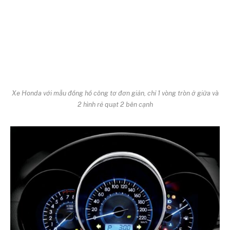
Xe Honda với mẫu đồng hồ công tơ đơn giản, chỉ 1 vòng tròn ở giữa và
2 hình rẻ quạt 2 bên cạnh