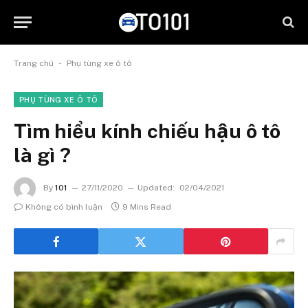
-
Trang chủ
Phụ tùng xe ô tô
PHỤ TÙNG XE Ô TÔ
Tìm hiểu kính chiếu hậu ô tô
là gì ?
By
101
27/11/2020
Updated:
02/04/2021
Không có bình luận
9 Mins Read