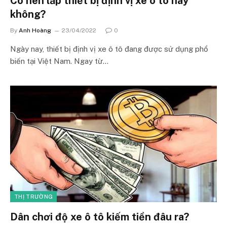
Có nên lắp thiết bị định vị xe ô tô hay
không?
By
Anh Hoàng
23/04/2022
0
Ngày nay, thiết bị định vị xe ô tô đang được sử dụng phổ
biến tại Việt Nam. Ngay từ…
THỊ TRƯỜNG
Dân chơi độ xe ô tô kiếm tiền đâu ra?