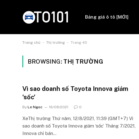
Bảng giá ô tô [MỚI]
-
-
Trang chủ
Thị trường
Trang 40
BROWSING:
THỊ TRƯỜNG
Vì sao doanh số Toyota Innova giảm
‘sốc’
By
Le Ngoc
16/08/2021
0
XeThị trường Thứ năm, 12/8/2021, 11:39 (GMT+7) Vì
sao doanh số Toyota Innova giảm ‘sốc’ Tháng 7/2021,
Innova chỉ bán…