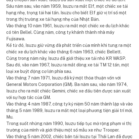
Sáu năm sau, vào năm 1959, Isuzu ra mắt Elf, một chiếc xe tải
hạng nhẹ, trọng tải hai tấn. Isuzu cho biết Elf giữ vị trí số một
trong thị trường xe tải hạng nhẹ của Nhật Bản.
Vào tháng 10 năm 1961, Isuzu ra mắt một chiếc xe du lịch khác
có tên Bellel. Cùng năm, công ty khánh thành nhà máy
Fujisawa.
Kể từ đó, Isuzu giữ vững đà phát triển của mình khi tung ra một
chiếc xe du lịch khác vào tháng 6 năm 1963, chiếc Bellett.
Cũng trong năm này, Isuzu đã giới thiệu xe tải nhỏ KR WASP.
Sau đó, vào năm 1967, Isuzu ra mắt dòng xe tải TM 12 tấn, một
loại xe buýt động cơ lớn phía sau.
Vào tháng 7 năm 1971, Isuzu đã ký một thỏa thuận vốn với
General Motors Corporation (GM). Ba năm sau, vào năm 1974,
Isuzu cho ra mắt chiếc Gemini, chiếc xe đầu tiên được sản xuất
với sự hợp tác của GM.
Vào tháng 4 năm 1987, công ty kỷ niệm 50 năm thành lập và vào
tháng 5 năm 1989, Isuzu ra mắt một loại phương tiện giải trí mới,
Mu.
Trong suốt những năm 1990, Isuzu tiếp tục mở rộng phạm vi thị
trường của mình và giới thiệu một số mẫu xe như Trooper.
Vào tháng 5 năm 2002, chiếc bán tải Isuzu tại Thái Lan đã được