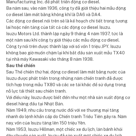
Manufacturing Inc. để phát triển động cơ diesel.
Ba năm sau, vào năm 1936, công ty đã giới thiệu hai mẫu động
cơ diesel làm mát bằng không khí là DA6 và DA4.
Các động cơ diesel nói trên sẽ là kế hoạch chi tiết trong tương
lai hoặc nền tảng của tất cả các động cơ diesel Isuzu.
Isuzu Motors Ltd. thành lập ngày 9 tháng 4 năm 1937, tức là
một năm sau khi công ty giới thiệu các mẫu động cơ diesel.
Công ty nói trên được thành lập với số vốn 1 triệu JPY. Isuzu
không bao giờ muốn chậm lại khi bắt đầu sản xuất mẫu TX40
tại nhà máy Kawasaki vào tháng 8 năm 1938.
Sau thế chiến
Sau Thế chiến thứ hai, động cơ diesel làm mát bằng nước của
Isuzu được phát triển trong những năm chiến tranh đã được
tích hợp trong mẫu TX80 và các xe tải khác để sử dụng trong
nỗ lực tái thiết sau chiến tranh.
Với điều này, Isuzu được biết đến như một nhà sản xuất động cơ
diesel hàng đầu tại Nhật Bản.
Năm 1949, nhu cầu trong nước đối với xe thương mại tăng
nhanh do lệnh khẩn cấp do Chiến tranh Triều Tiên gây ra. Năm
nay, vốn của Isuzu tăng lên 150 triệu Yên.
Năm 1953, Isuzu Hillman, một chiếc xe du lịch, lăn bánh khỏi
dây chuyền sản xuất. Isuzu đã sản xuất một chiếc xe du lịch.