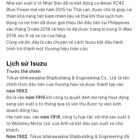
Nhà sản xuất ô tô Nhật Bản đã ra mắt động cơ diesel RZ4E
Blue Power mới vào năm 2015 tại Thái Lan, được cho là giúp cải
thiện khả năng tiết kiệm nhiên liệu và thải khí thải sạch hơn.
Động cơ nói trên đã được giới thiệu lần đầu tiên tại Philippines
vào tháng 3 năm 2018 và hiện nó đã được trang bị trong D-Max
2018, mu-X và xe tải của hãng.
Cùng với đó, đây là câu chuyện về cách Isuzu bắt đầu hành
trình trở thành một thương hiệu toàn cầu.
Lịch sử Isuzu
Trước thế chiến
Tokyo Ishikawajima Shipbuilding & Engineering Co., Ltd. là tên
chính thức đầu tiên của thương hiệu và được thành lập vào
năm 1893
.
Đó là vào
năm 1916
khi công ty quyết định mở rộng hoạt động
sang sản xuất ô tô thông qua số vốn thu được từ việc kinh
doanh đóng tàu.
Hai năm sau, vào
năm 1918
, công ty hợp tác với nhà sản xuất ô
tô Wolseley Motor Ltd. của Anh và bắt đầu sản xuất xe chở
khách.
Năm 1922
, Tokyo Ishikawajima Shipbuilding & Engineering đã