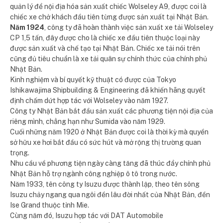
quản lý để nội địa hóa sản xuất chiếc Wolseley A9, được coi là
chiếc xe chở khách đầu tiên từng được sản xuất tại Nhật Bản.
Năm 1924
, công ty đã hoàn thành việc sản xuất xe tải Wolseley
CP 1,5 tấn, đây được cho là chiếc xe đầu tiên thuộc loại này
được sản xuất và chế tạo tại Nhật Bản. Chiếc xe tải nói trên
cũng đủ tiêu chuẩn là xe tải quân sự chính thức của chính phủ
Nhật Bản.
Kinh nghiệm và bí quyết kỹ thuật có được của Tokyo
Ishikawajima Shipbuilding & Engineering đã khiến hãng quyết
định chấm dứt hợp tác với Wolseley vào năm 1927.
Công ty Nhật Bản bắt đầu sản xuất các phương tiện nội địa của
riêng mình, chẳng hạn như Sumida vào năm 1929.
Cuối những năm 1920 ở Nhật Bản được coi là thời kỳ mà quyền
sở hữu xe hơi bắt đầu có sức hút và mở rộng thị trường quan
trọng.
Nhu cầu về phương tiện ngày càng tăng đã thúc đẩy chính phủ
Nhật Bản hỗ trợ ngành công nghiệp ô tô trong nước.
Năm 1933, tên công ty Isuzu được thành lập, theo tên sông
Isuzu chảy ngang qua ngôi đền lâu đời nhất của Nhật Bản, đền
Ise Grand thuộc tỉnh Mie.
Cùng năm đó, Isuzu hợp tác với DAT Automobile