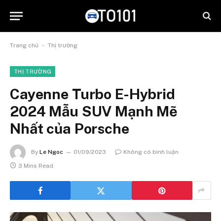
-
Trang chủ
Thị trường
THỊ TRƯỜNG
Cayenne Turbo E-Hybrid
2024 Mẫu SUV Mạnh Mẽ
Nhất của Porsche
By
Le Ngoc
01/09/2023
Không có bình luận
3 Mins Read