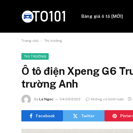
Bảng giá ô tô [MỚI]
-
Trang chủ
Thị trường
THỊ TRƯỜNG
Ô tô điện Xpeng G6 Tru
trường Anh
By
Le Ngoc
04/09/2023
Không có bình luận
Facebook
Twitter
Pinter