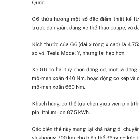
Quốc.
G6 thừa hưởng một số đặc điểm thiết kế t
trước đơn giản, dáng xe thể thao coupe, và d
Kích thước của G6 (dài x rộng x cao) là 4.75
so với Tesla Model Y, nhưng lại hẹp hơn.
Xe G6 có hai tùy chọn động cơ, một là động 
mô-men xoắn 440 Nm, hoặc động cơ kép và dẫ
mô-men xoắn 660 Nm.
Khách hàng có thể lựa chọn giữa viên pin li
pin lithium-ion 87,5 kWh.
Các biến thể này mang lại khả năng di chuy
và khoảng 700 km cho biến thể động cơ kép t