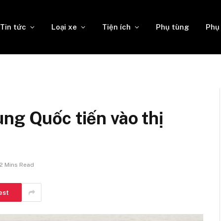
Tin tức
Loại xe
Tiện ích
Phụ tùng
Phụ
ng Quốc tiến vào thị
2 Mins Read
est