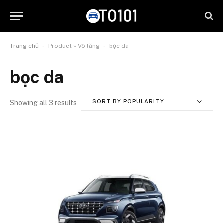
-
-
Trang chủ
Product » Vô lăng
bọc da
bọc da
SORT BY POPULARITY
Showing all 3 results