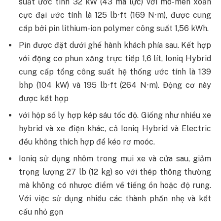
suất ước tính 32 kW (43 mã lực) với mô-men xoắn
cực đại ước tính là 125 lb⋅ft (169 N⋅m), được cung
cấp bởi pin lithium-ion polymer công suất 1,56 kWh.
Pin được đặt dưới ghế hành khách phía sau. Kết hợp
với động cơ phun xăng trực tiếp 1,6 lít, Ioniq Hybrid
cung cấp tổng công suất hệ thống ước tính là 139
bhp (104 kW) và 195 lb⋅ft (264 N⋅m). Động cơ này
được kết hợp
với hộp số ly hợp kép sáu tốc độ. Giống như nhiều xe
hybrid và xe điện khác, cả Ioniq Hybrid và Electric
đều không thích hợp để kéo rơ moóc.
Ioniq sử dụng nhôm trong mui xe và cửa sau, giảm
trọng lượng 27 lb (12 kg) so với thép thông thường
mà không có nhược điểm về tiếng ồn hoặc độ rung.
Với việc sử dụng nhiều các thành phần nhẹ và kết
cấu nhỏ gọn