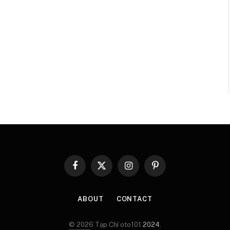
Facebook
X
Instagram
Pinterest
(Twitter)
ABOUT
CONTACT
© 2026 Tạp Chí oto101
2024
.