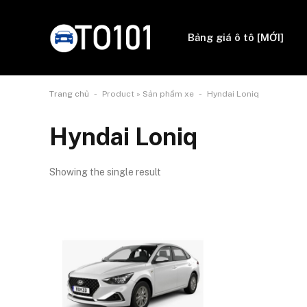
Bảng giá ô tô [MỚI]
-
-
Trang chủ
Product » Sản phẩm xe
Hyndai Loniq
Hyndai Loniq
Showing the single result