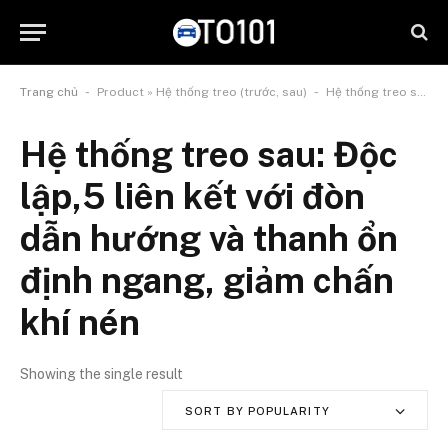
-
-
Trang chủ
Product » Hệ thống treo (trước, sau)
Hệ thống treo sau: Độc lập,5 liên kết với đòn dẫn hướng và thanh ổn định ngang, giảm chấn khí nén
Hệ thống treo sau: Độc
lập,5 liên kết với đòn
dẫn hướng và thanh ổn
định ngang, giảm chấn
khí nén
Showing the single result
SORT BY POPULARITY