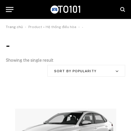
-
-
Trang chủ
Product » Hệ thống điều hòa
-
-
Showing the single result
SORT BY POPULARITY