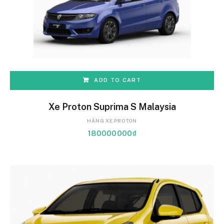
ADD TO CART
Xe Proton Suprima S Malaysia
HÃNG XE PROTON
180000000
₫