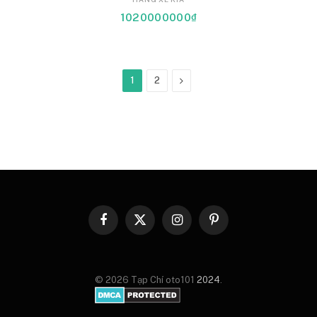
1020000000
₫
Next
1
2
Facebook
X
Instagram
Pinterest
(Twitter)
© 2026 Tạp Chí oto101
2024
.