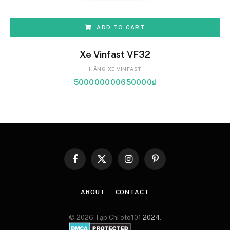
ADD TO CART
Xe Vinfast VF32
HÃNG XE VINFAST
500000000650000
₫
Facebook
X
Instagram
Pinterest
(Twitter)
ABOUT
CONTACT
© 2026 Tạp Chí oto101
2024
.